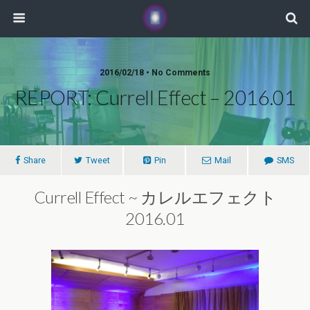
2016/02/18 • No Comments
REPORT: Currell Effect – 2016.01
Share
Tweet
Pin
Mail
SMS
Currell Effect ~ カレルエフェクト
2016.01