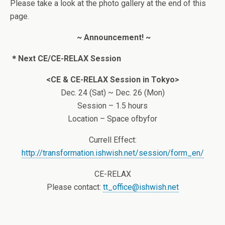
Please take a look at the photo gallery at the end of this
page.
~ Announcement! ~
＊Next CE/CE-RELAX Session
<CE & CE-RELAX Session in Tokyo>
Dec. 24 (Sat) ~ Dec. 26 (Mon)
Session – 1.5 hours
Location – Space ofbyfor
Currell Effect:
http://transformation.ishwish.net/session/form_en/
CE-RELAX
Please contact:
tt_office@ishwish.net