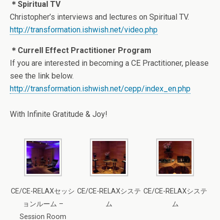
＊Spiritual TV
Christopher’s interviews and lectures on Spiritual TV.
http://transformation.ishwish.net/video.php
＊Currell Effect Practitioner Program
If you are interested in becoming a CE Practitioner, please
see the link below.
http://transformation.ishwish.net/cepp/index_en.php
With Infinite Gratitude & Joy!
CE/CE-RELAXセッシ
CE/CE-RELAXシステ
CE/CE-RELAXシステ
ョンルーム –
ム
ム
Session Room