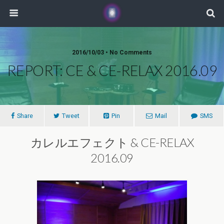
2016/10/03 • No Comments
REPORT: CE & CE-RELAX 2016.09
Share
Tweet
Pin
Mail
SMS
カレルエフェクト & CE-RELAX
2016.09