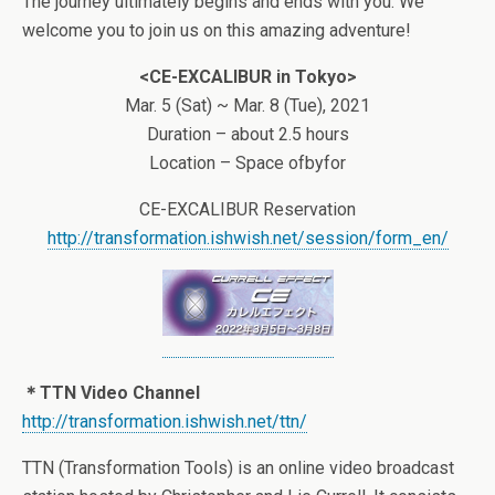
The journey ultimately begins and ends with you. We
welcome you to join us on this amazing adventure!
<CE-EXCALIBUR in Tokyo>
Mar. 5 (Sat) ~ Mar. 8 (Tue), 2021
Duration – about 2.5 hours
Location – Space ofbyfor
CE-EXCALIBUR Reservation
http://transformation.ishwish.net/session/form_en/
＊TTN Video Channel
http://transformation.ishwish.net/ttn/
TTN (Transformation Tools) is an online video broadcast