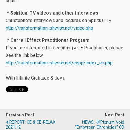
again.
＊Spiritual TV videos and other interviews
Christopher’s interviews and lectures on Spiritual TV.
http://transformation.ishwish.net/video.php
＊Currell Effect Practitioner Program
If you are interested in becoming a CE Practitioner, please
see the link below.
http://transformation.ishwish.net/cepp/index_en.php
With Infinite Gratitude & Joy♫
Previous Post
Next Post
REPORT: CE & CE-RELAX
NEWS:
Plenum Void
2021.12
“Empyrean Chronicles” CD