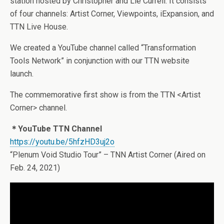
station hosted by Christopher and Lie Currell.
It consists
of four channels: Artist Corner, Viewpoints, iExpansion, and
TTN Live House.
We created a YouTube channel called “Transformation
Tools Network” in conjunction with our TTN website
launch.
The commemorative first show is from the TTN <Artist
Corner> channel.
＊YouTube TTN Channel
https://youtu.be/5hfzHD3uj2o
“Plenum Void Studio Tour” – TNN Artist Corner (Aired on
Feb. 24, 2021)