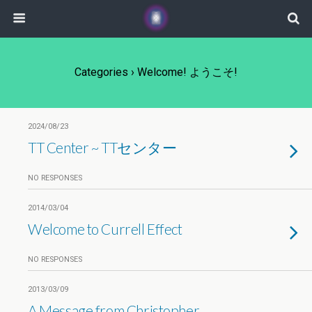
Categories ›
Welcome! ようこそ!
2024/08/23
TT Center ~ TTセンター
NO RESPONSES
2014/03/04
Welcome to Currell Effect
NO RESPONSES
2013/03/09
A Message from Christopher