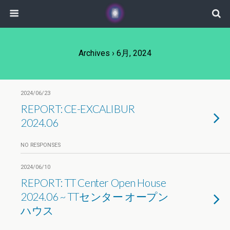
Archives › 6月, 2024
2024/06/23
REPORT: CE-EXCALIBUR
2024.06
NO RESPONSES
2024/06/10
REPORT: TT Center Open House
2024.06 ~ TTセンター オープン
ハウス