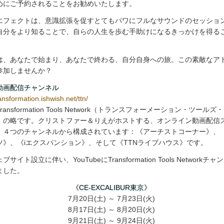
めにご予約されることをお勧めいたします。
エフェクトは、意識拡張を促すとてもパワにフルなサウンドのセッショ
自分をより知ることで、自らの人生を歩む手助けになるきっかけを得る
は、あなたで始まり、あなたで終わる、自分自身への旅。この素敵なア
参加しませんか？
N動画配信チャンネル
ransformation.ishwish.net/ttn/
ransformation Tools Network（トランスフォーメーション・ツール
）の略です。クリストファー＆りえがホストする、オンライン動画配信
、４つのチャンネルから構成されています：《アーチストコーナー》、
ツ》、《iエクスパンション》、そして《TTNライブハウス》です。
ブサイト設立に伴い、YouTubeにTransformation Tools Networkチ
ました。
《CE-EXCALIBUR東京》
7月20日(土) ～ 7月23日(火)
8月17日(土) ～ 8月20日(火)
9月21日(土) ～ 9月24日(火)