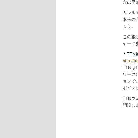
方は早
カレル
本来の
ょう。
この旅
ャーに
＊TT
http://t
TTNはT
ワーク
ョンで
ポイン
TTNウェ
開設し