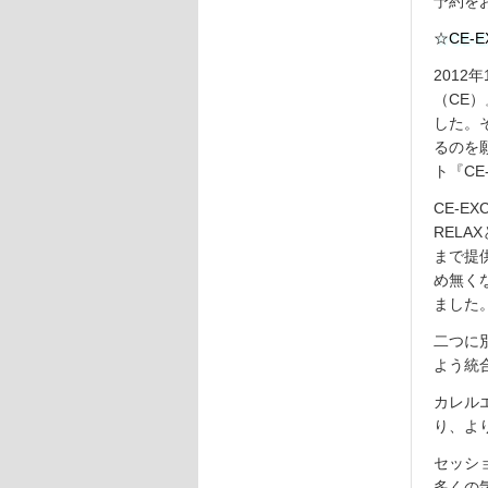
予約を
☆CE-
201
（CE
した。
るのを
ト『CE
CE-E
REL
まで提
め無く
ました
二つに
よう統
カレル
り、よ
セッシ
多くの