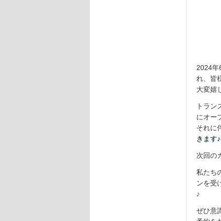
202
れ、皆
大変嬉
トラン
にオー
それに
きます♪
次回のカ
私たち
ンを受
♪
ぜひ意