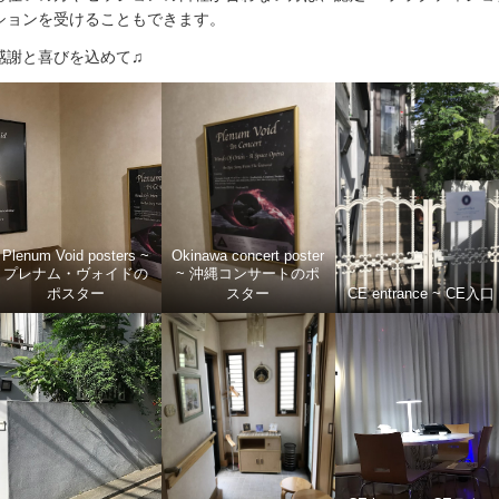
ションを受けることもできます。
感謝と喜びを込めて♫
Plenum Void posters ~
Okinawa concert poster
プレナム・ヴォイドの
~ 沖縄コンサートのポ
ポスター
スター
CE entrance ~ CE入口