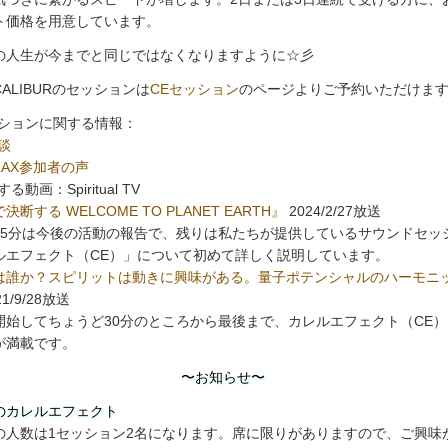
ト価格を用意しています。
の人生が今までと同じではなくなりますように☆彡
XCALIBURのセッションは
CEセッション
のページよりご予約いただけま
ッションに関する情報：
談
ELAX参加者の声
る動画：Spiritual TV
決断する WELCOME TO PLANET EARTH』
2024/2/27放送
15分は今後の活動の報告で、残りは私たちが提供しているサウンドセッ
ルエフェクト（CE）」について初めて詳しく説明しています。
は誰か？スピリットは動きに興味がある。量子ポテンシャルのハーモニ
21/9/28放送
開始してちょうど30分のところから最後まで、カレルエフェクト（CE
が満載です。
〜お知らせ〜
のカレルエフェクト
の人数は1セッション2名になります。席に限りがありますので、ご興味