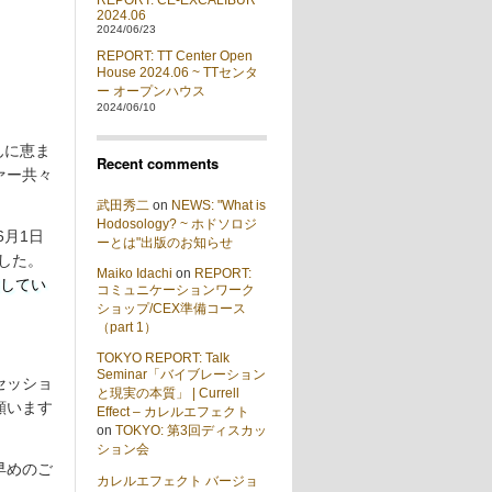
REPORT: CE-EXCALIBUR
2024.06
2024/06/23
REPORT: TT Center Open
House 2024.06 ~ TTセンタ
ー オープンハウス
2024/06/10
んに恵ま
Recent comments
ァー共々
武田秀二
on
NEWS: "What is
Hodosology? ~ ホドソロジ
月1日
ーとは"出版のお知らせ
した。
Maiko Idachi
on
REPORT:
催してい
コミュニケーションワーク
ショップ/CEX準備コース
（part 1）
TOKYO REPORT: Talk
Seminar「バイブレーション
セッショ
と現実の本質」 | Currell
願います
Effect – カレルエフェクト
on
TOKYO: 第3回ディスカッ
ション会
早めのご
カレルエフェクト バージョ