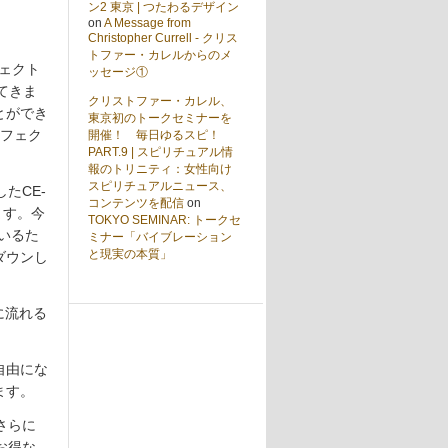
ン2 東京 | つたわるデザイン
on
A Message from
Christopher Currell - クリス
トファー・カレルからのメ
フェクト
ッセージ①
てきま
クリストファー・カレル、
とができ
東京初のトークセミナーを
エフェク
開催！ 毎日ゆるスピ！
PART.9 | スピリチュアル情
報のトリニティ：女性向け
スピリチュアルニュース、
たCE-
コンテンツを配信
on
ます。今
TOKYO SEMINAR: トークセ
いるた
ミナー「バイブレーション
と現実の本質」
ダウンし
に流れる
自由にな
ます。
さらに
お得な