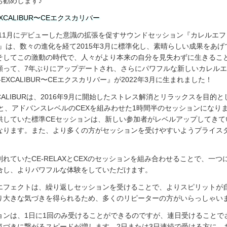
お勧めします♪
EXCALIBUR〜CEエクスカリバー
2年11月にデビューした意識の拡張を促すサウンドセッション『カレルエ
）』は、数々の進化を経て2015年3月に標準化し、素晴らしい成果をあげ
そしてこの激動の時代で、人々がより本来の自分を見失わずに生きるこ
願って、7年ぶりにアップデートされ、さらにパワフルな新しいカレル
-EXCALIBUR〜CEエクスカリバー』が2022年3月に生まれました！
XCALIBURは、2016年9月に開始したストレス解消とリラックスを目的とし
AXと、アドバンスレベルのCEXを組みわせた1時間半のセッションになり
供していた標準CEセッションは、新しい参加者がレベルアップしてきて
なります。また、より多くの方がセッションを受けやすいようプライス
。
別れていたCE-RELAXとCEXのセッションを組み合わせることで、一つ
合し、よりパワフルな体験をしていただけます。
エフェクトは、繰り返しセッションを受けることで、よりスピリットが
り大きな気づきを得られるため、多くのリピーターの方がいらっしゃい
ョンは、1日に1回のみ受けることができるのですが、連日受けることで
気づきに繋がるスピードが増します。2日または3日連続で受ける方に、