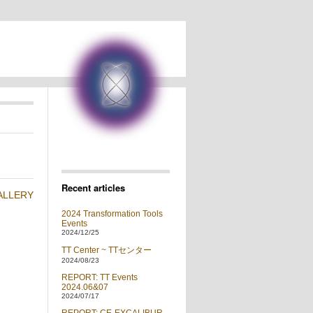
Recent articles
ALLERY
2024 Transformation Tools
Events
2024/12/25
TT Center ~ TTセンター
2024/08/23
REPORT: TT Events
2024.06&07
2024/07/17