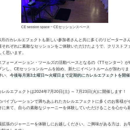
CE session space ~ CEセッションスペース
4年6月のカレルエフェクトも新しい参加者さんと共に多くのリピーターさ
様それぞれに素敵なセッションをご体験いただけたようで、クリストフ
しく思います。
スフォーメーション・ツールズの活動ベースとなるの《TTセンター》が6
プンし、CEセッションルームを始め、新たにイベントルームが加わりま
伴い、
今後毎月第3土曜日〜火曜日まで定期的にカレルエフェクトを開
レルエフェクトは2024年7月20日(土) ～ 7月23日(火)に開催します！
のバイブレーションで満ちあふれたカレルエフェクトに多くのお客様が
けに来て、自らの素敵なジャーニーを体験していただけることを心から
識拡張のジャーニーを体験しにお越しください。ご興味がある方は、お