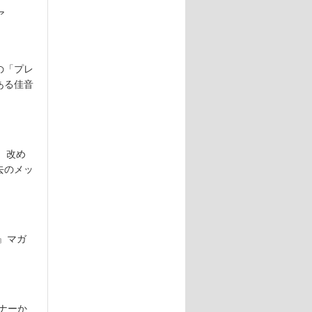
ア
の「プレ
ある佳音
。改め
去のメッ
』マガ
ナーか