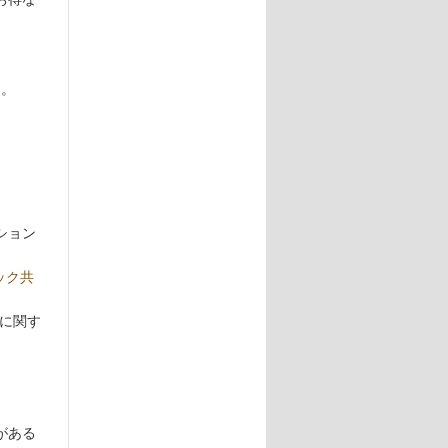
す。
ション
ック共
）に関す
がある