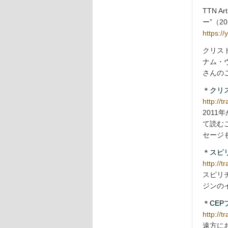
TTN Ar
ー”（2
https:/
クリス
ナム・
さんの
＊クリ
http://
201
て読む
セージ
＊スピ
http://t
スピリ
ジンの
＊CE
http://t
遠方に