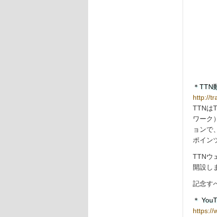
＊TT
http://t
TTNはT
ワーク
ョンで
ポイン
TTNウェ
開設し
記念す
＊ You
https:/