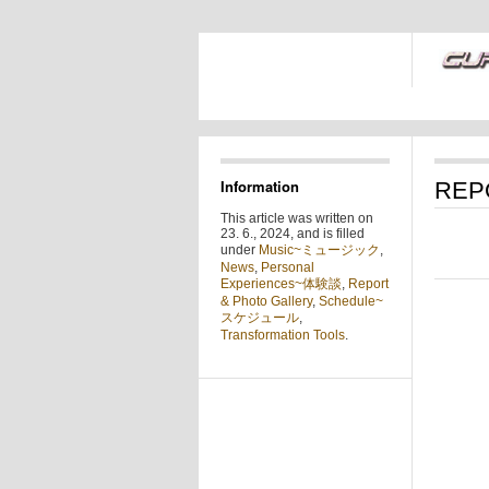
Information
REPO
This article was written on
23. 6., 2024, and is filled
under
Music~ミュージック
,
News
,
Personal
Experiences~体験談
,
Report
& Photo Gallery
,
Schedule~
スケジュール
,
Transformation Tools
.