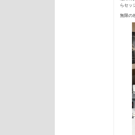
らセッ
無限の