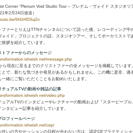
tist Corner “Plenum Void Studio Tour – プレナム・ヴォイド スタジオツ
021年2月24日放送）
/youtu.be/5hfzHD3uj2o
トファーとりえはTTNチャンネルについて語った後、レコーディング中
ヴォイド」プロジェクトの話、スタジオツアー、そしてボーカリストで
ご挨拶を紹介しています。
ストファーからのメッセージ
transformation.ishwish.net/message.php
1年から現在に至るまでのクリストファーの全メッセージを掲載しています
ことで、新たな気づきや発見があるかもしれません。この機に是非、過
も一緒にご覧いただくことをお勧めいたします。
リチュアルTVの動画や雑誌の記事
ransformation.ishwish.net/video.php
チュアルTVのインタビューやレクチャーの動画および『スターピープル
インタビュー記事を紹介しています。
Pプロフィールページ
ransformation.ishwish.net/cep/
お住いの方やセッションの日程が合わない方は、認定CEプラクティショ