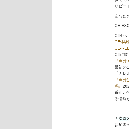
リピー
あなた
CE-E
CEセ
CE体験
CE-R
CEに関す
『自分で
最初の
「カレ
『自分
鳴』
20
番組が
る情報
＊次回
参加者