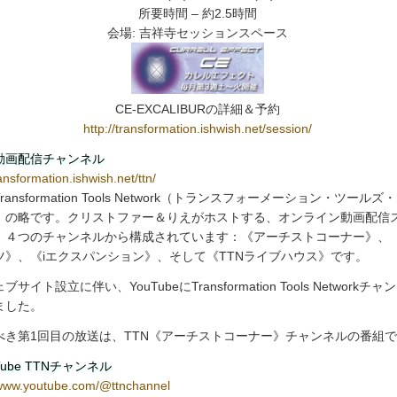
所要時間 – 約2.5時間
会場: 吉祥寺セッションスペース
CE-EXCALIBURの詳細＆予約
http://transformation.ishwish.net/session/
N動画配信チャンネル
ransformation.ishwish.net/ttn/
ransformation Tools Network（トランスフォーメーション・ツール
）の略です。クリストファー＆りえがホストする、オンライン動画配信
、４つのチャンネルから構成されています：《アーチストコーナー》、
ツ》、《iエクスパンション》、そして《TTNライブハウス》です。
ブサイト設立に伴い、YouTubeにTransformation Tools Networkチ
ました。
べき第1回目の放送は、TTN《アーチストコーナー》チャンネルの番組
Tube TTNチャンネル
/www.youtube.com/@ttnchannel