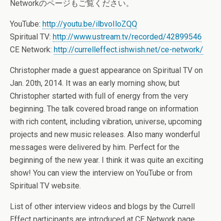
Networkのページもご覧ください。
YouTube:
http://youtu.be/ilbvoIloZQQ
Spiritual TV:
http://www.ustream.tv/recorded/42899546
CE Network:
http://currelleffect.ishwish.net/ce-network/
Christopher made a guest appearance on Spiritual TV on
Jan. 20th, 2014. It was an early morning show, but
Christopher started with full of energy from the very
beginning. The talk covered broad range on information
with rich content, including vibration, universe, upcoming
projects and new music releases. Also many wonderful
messages were delivered by him. Perfect for the
beginning of the new year. I think it was quite an exciting
show! You can view the interview on YouTube or from
Spiritual TV website.
List of other interview videos and blogs by the Currell
Effect participants are introduced at CE Network page.