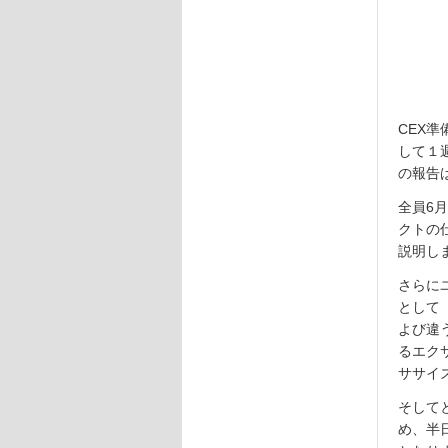
CEX
して１
の報告
全員6
クトの
説明し
さらに
として「
よび違
るエク
ササイ
そして
め、半