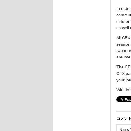
In orde
communi
differe
as well 
All CEX
session
two mor
are inte
The CEX
CEX par
your jo
With Inf
コメン