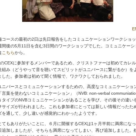
E
準備コースの最初の2日は先日報告をしたコミュニケーションワークショ
週間後の5月11日を含む3日間のワークショップでした。コミュニケーシ
は
こちら
から。
月のCEXに参加するメンバーであるため、クリストファーは初めてカレ
仕組み（どうやって音を聴いてスピリットがユニバースに繋がるか）を
ました。参加者は初めて聞く情報で、ワクワクしておられました。
ユニバースとコミュニケーションするための、高度なコミュニケーショ
言葉を使わないコミュニケーション」（NVB: non-verbal communiati
うタイプのNVBコミュニケーションがあることを学び、その後その違い
ササイズが行われました。これも参加者にとっては新しい情報だったた
ズを通して、少し違いが感覚的にわかったようです。
とてもありがたいことに、６月に開催するCEXは1ヶ月半前に満席にな
日追加しましたが、そちらも満席になってしまい、再び追加しました。