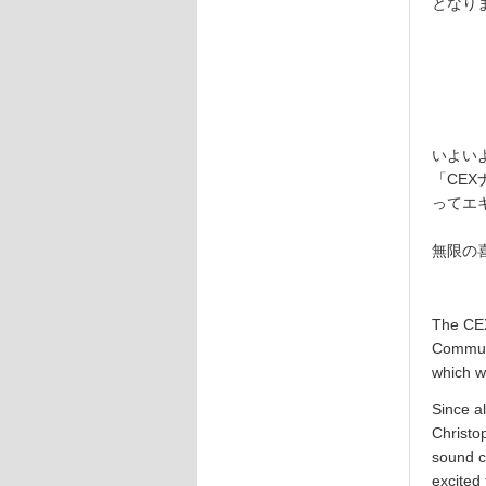
となり
いよい
「CE
ってエ
無限の
The CEX
Communi
which w
Since a
Christo
sound co
excited 