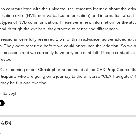
r to communicate with the universe, the students learned about the ad
cation skills (NVB: non-verbal communication) and information about
nt types of NVB communication. These were new information for the stu
and through the excises, they started to sense the differences.
 sessions were fully reserved 1.5 months in advance, so we added extr
s. They were reserved before we could announce the addition. So we 
e sessions and we currently have only one seat left. Please contact us 
rested!
 are coming soon! Christopher announced at the CEX Prep Course tha
ticipants who are going on a journey to the universe “CEX Navigator.”
urney be fun and exciting!
inite Joy!
トを残す