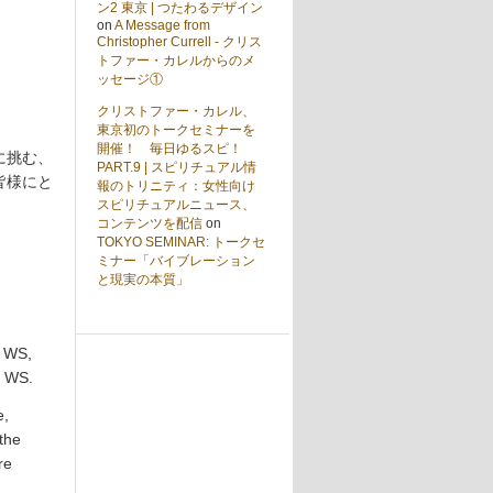
ン2 東京 | つたわるデザイン
on
A Message from
Christopher Currell - クリス
トファー・カレルからのメ
ッセージ①
クリストファー・カレル、
東京初のトークセミナーを
開催！ 毎日ゆるスピ！
に挑む、
PART.9 | スピリチュアル情
皆様にと
報のトリニティ：女性向け
スピリチュアルニュース、
コンテンツを配信
on
TOKYO SEMINAR: トークセ
ミナー「バイブレーション
と現実の本質」
n WS,
M WS.
e,
the
re