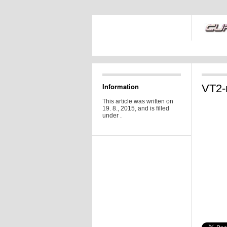
Information
VT2
This article was written on
19. 8., 2015, and is filled
under .