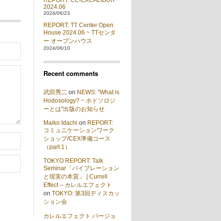
REPORT: CE-EXCALIBUR
2024.06
2024/06/23
REPORT: TT Center Open
House 2024.06 ~ TTセンタ
ー オープンハウス
2024/06/10
Recent comments
武田秀二
on
NEWS: "What is
Hodosology? ~ ホドソロジ
ーとは"出版のお知らせ
Maiko Idachi
on
REPORT:
コミュニケーションワーク
ショップ/CEX準備コース
（part 1）
TOKYO REPORT: Talk
Seminar「バイブレーション
と現実の本質」 | Currell
Effect – カレルエフェクト
on
TOKYO: 第3回ディスカッ
ション会
カレルエフェクト バージョ