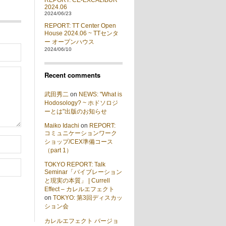
REPORT: CE-EXCALIBUR
2024.06
2024/06/23
REPORT: TT Center Open
House 2024.06 ~ TTセンタ
ー オープンハウス
2024/06/10
Recent comments
武田秀二
on
NEWS: "What is
Hodosology? ~ ホドソロジ
ーとは"出版のお知らせ
Maiko Idachi
on
REPORT:
コミュニケーションワーク
ショップ/CEX準備コース
（part 1）
TOKYO REPORT: Talk
Seminar「バイブレーション
と現実の本質」 | Currell
Effect – カレルエフェクト
on
TOKYO: 第3回ディスカッ
ション会
カレルエフェクト バージョ