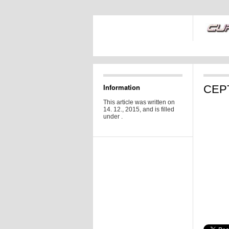
Information
CEPT
This article was written on
14. 12., 2015, and is filled
under .