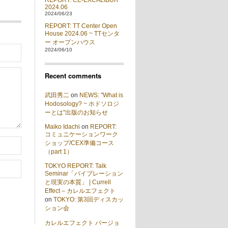
REPORT: CE-EXCALIBUR
2024.06
2024/06/23
REPORT: TT Center Open
House 2024.06 ~ TTセンタ
ー オープンハウス
2024/06/10
Recent comments
武田秀二
on
NEWS: "What is
Hodosology? ~ ホドソロジ
ーとは"出版のお知らせ
Maiko Idachi
on
REPORT:
コミュニケーションワーク
ショップ/CEX準備コース
（part 1）
TOKYO REPORT: Talk
Seminar「バイブレーション
と現実の本質」 | Currell
Effect – カレルエフェクト
on
TOKYO: 第3回ディスカッ
ション会
カレルエフェクト バージョ