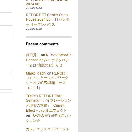
REPORT: CE-EXCALIBUR
2024.06
2024/06/23
REPORT: TT Center Open
House 2024.06 ~ TTセンタ
ー オープンハウス
2024/06/10
Recent comments
武田秀二
on
NEWS: "What is
Hodosology? ~ ホドソロジ
ーとは"出版のお知らせ
Maiko Idachi
on
REPORT:
コミュニケーションワーク
ショップ/CEX準備コース
（part 1）
TOKYO REPORT: Talk
Seminar「バイブレーション
と現実の本質」 | Currell
Effect – カレルエフェクト
on
TOKYO: 第3回ディスカッ
ション会
カレルエフェクト バージョ