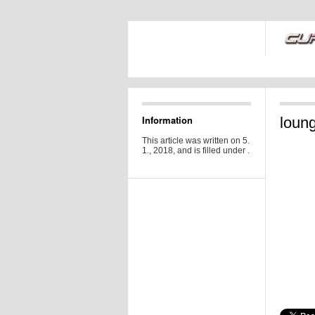
Information
loun
This article was written on 5.
1., 2018, and is filled under .