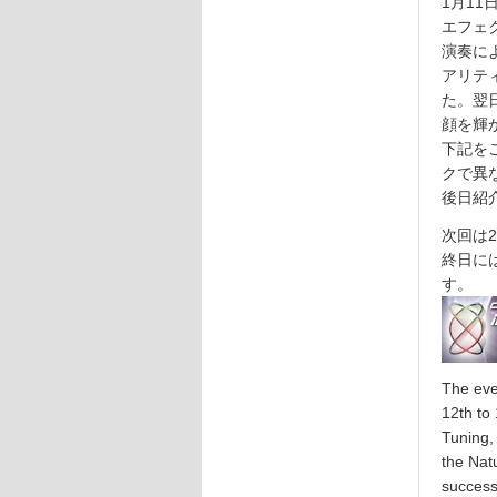
1月1
エフェ
演奏に
アリテ
た。翌
顔を輝
下記を
クで異
後日紹
次回は
終日に
す。
The eve
12th to
Tuning,
the Nat
success