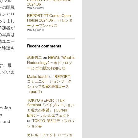
REPORT: CE-EXCALIBUR
カレル
2024.06
ーの即興
2024/06/23
ョンとリ
REPORT: TT Center Open
House 2024.06 ~ TTセンタ
わりまし
ー オープンハウス
参加者が
2024/06/10
の写真は
地ユニー
Recent comments
体験談も
武田秀二
on
NEWS: "What is
Hodosology? ~ ホドソロジ
す。最
ーとは"出版のお知らせ
していま
Maiko Idachi
on
REPORT:
コミュニケーションワーク
ショップ/CEX準備コース
（part 1）
TOKYO REPORT: Talk
Seminar「バイブレーション
om Jan.
と現実の本質」 | Currell
on
Effect – カレルエフェクト
on
TOKYO: 第3回ディスカッ
on and
ション会
カレルエフェクト バージョ