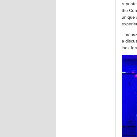
repeater
the Cur
unique 
experie
The next
a discus
look fo