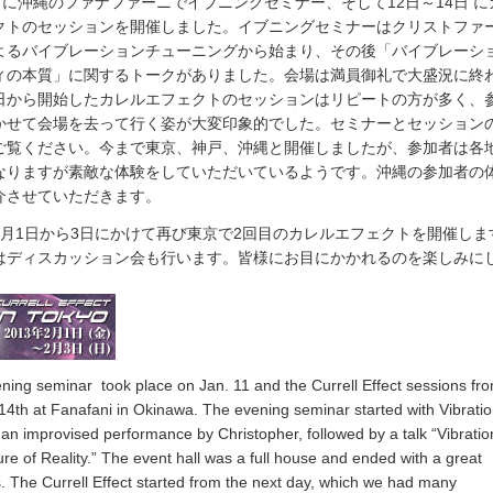
1日に沖縄のファナファーニでイブニングセミナー、そして12日～14日 に
クトのセッションを開催しました。イブニングセミナーはクリストファ
よるバイブレーションチューニングから始まり、その後「バイブレーシ
ィの本質」に関するトークがありました。会場は満員御礼で大盛況に終
日から開始したカレルエフェクトのセッションはリピートの方が多く、
かせて会場を去って行く姿が大変印象的でした。セミナーとセッション
ご覧ください。今まで東京、神戸、沖縄と開催しましたが、参加者は各
なりますが素敵な体験をしていただいているようです。沖縄の参加者の
介させていただきます。
2月1日から3日にかけて再び東京で2回目のカレルエフェクトを開催しま
はディスカッション会も行います。皆様にお目にかかれるのを楽しみに
ning seminar took place on Jan. 11 and the Currell Effect sessions fr
 14th at Fanafani in Okinawa. The evening seminar started with Vibrati
 an improvised performance by Christopher, followed by a talk “Vibrati
ure of Reality.” The event hall was a full house and ended with a great
. The Currell Effect started from the next day, which we had many