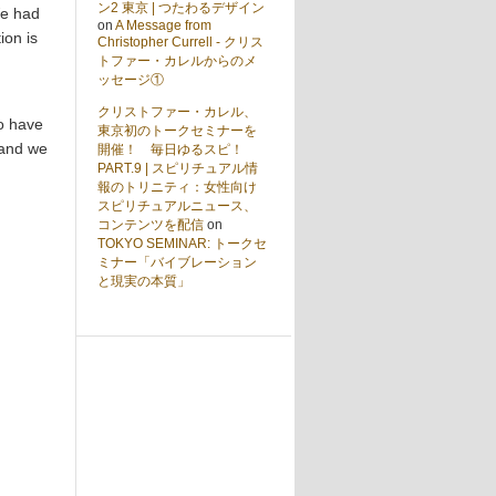
ン2 東京 | つたわるデザイン
We had
on
A Message from
ion is
Christopher Currell - クリス
トファー・カレルからのメ
ッセージ①
クリストファー・カレル、
so have
東京初のトークセミナーを
 and we
開催！ 毎日ゆるスピ！
PART.9 | スピリチュアル情
報のトリニティ：女性向け
スピリチュアルニュース、
コンテンツを配信
on
TOKYO SEMINAR: トークセ
ミナー「バイブレーション
と現実の本質」