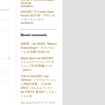
REPORT: CE-EXCALIBUR
2024.06
2024/06/23
REPORT: TT Center Open
House 2024.06 ~ TTセンタ
ー オープンハウス
2024/06/10
Recent comments
武田秀二
on
NEWS: "What is
Hodosology? ~ ホドソロジ
ーとは"出版のお知らせ
Maiko Idachi
on
REPORT:
コミュニケーションワーク
ショップ/CEX準備コース
（part 1）
TOKYO REPORT: Talk
Seminar「バイブレーション
と現実の本質」 | Currell
Effect – カレルエフェクト
on
TOKYO: 第3回ディスカッ
ション会
カレルエフェクト バージョ