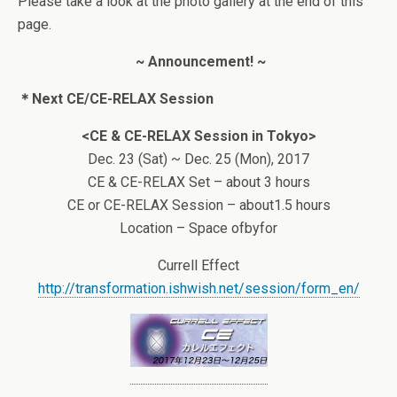
Please take a look at the photo gallery at the end of this
page.
~ Announcement! ~
＊Next CE/CE-RELAX Session
<CE & CE-RELAX Session in Tokyo>
Dec. 23 (Sat) ~ Dec. 25 (Mon), 2017
CE & CE-RELAX Set – about 3 hours
CE or CE-RELAX Session – about1.5 hours
Location – Space ofbyfor
Currell Effect
http://transformation.ishwish.net/session/form_en/