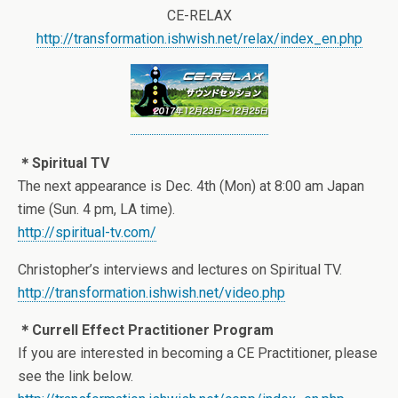
CE-RELAX
http://transformation.ishwish.net/relax/index_en.php
＊Spiritual TV
The next appearance is Dec. 4th (Mon) at 8:00 am Japan
time (Sun. 4 pm, LA time).
http://spiritual-tv.com/
Christopher’s interviews and lectures on Spiritual TV.
http://transformation.ishwish.net/video.php
＊Currell Effect Practitioner Program
If you are interested in becoming a CE Practitioner, please
see the link below.