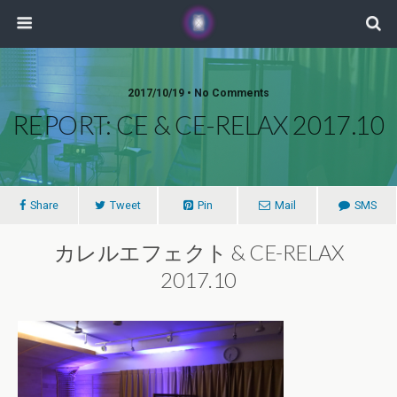
2017/10/19 • No Comments
REPORT: CE & CE-RELAX 2017.10
Share
Tweet
Pin
Mail
SMS
カレルエフェクト & CE-RELAX
2017.10